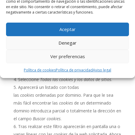
A continuación le indicamos cómo acceder a
como el comportamiento de navegación o las identificaciones únicas
en este sitio. No consentir o retirar el consentimiento, puede afectar
una
cookie
determinada del navegador
Chrome
. Nota:
negativamente a ciertas características y funciones.
estos pasos pueden variar en función de la versión del
navegador:
Aceptar
Vaya a Configuración o Preferencias mediante el
menú Archivo o bien pinchando el icono de
Denegar
personalización que aparece arriba a la derecha.
Verá diferentes secciones, pinche la opción
Mostrar
Ver preferencias
opciones avanzadas
.
Política de cookies
Política de privacidad
Aviso legal
Vaya a
Privacidad
,
Configuración de contenido
.
Seleccione
Todas las cookies y los datos de sitios
.
Aparecerá un listado con todas
las
cookies
ordenadas por dominio. Para que le sea
más fácil encontrar las
cookies
de un determinado
dominio introduzca parcial o totalmente la dirección en
el campo
Buscar cookies
.
Tras realizar este filtro aparecerán en pantalla una o
varias líneas con las
cookies
de la web solicitada. Ahora